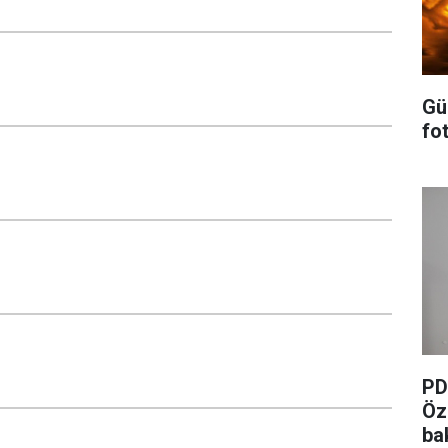
Gü
fot
PD
Öz
ba