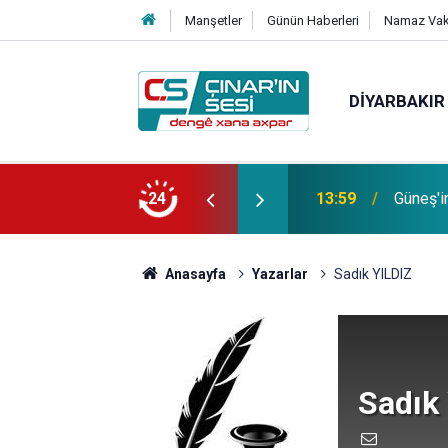
Manşetler
Günün Haberleri
Namaz Vaki
DIYARBAKIR
13:59
Güneş'i
Bağacı
24
11:30
etmiştir
Anasayfa
Yazarlar
Sadık YILDIZ
Sadık