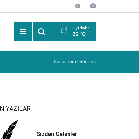
Diyarbakır
22 °C
PDR Uzmanı Muhammed Beşir Özçelik: Hiçbir şe
11:24
Günün tüm
haberleri
başarı sırasına göre tercih yapılmalı
N YAZILAR
Sizden
Gelenler