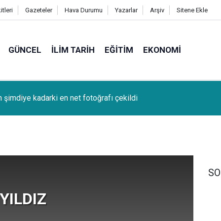
tleri
Gazeteler
Hava Durumu
Yazarlar
Arşiv
Sitene Ekle
GÜNCEL
İLIM TARIH
EĞITIM
EKONOMI
n şimdiye kadarki en net fotoğrafı çekildi
k (Bağcağê) Köyünden Osman Tunç'un oğlu SAMET TUNÇ vefat
SO
 YILDIZ