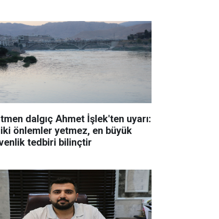
cih yapılmalı
itmen dalgıç Ahmet İşlek'ten uyarı:
ziki önlemler yetmez, en büyük
enlik tedbiri bilinçtir