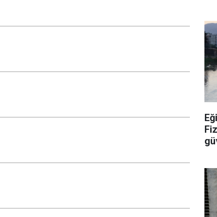
ter
Eğ
Fi
güv