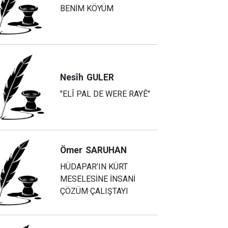
BENİM KÖYÜM
Nesîh
GULER
"ELÎ PAL DE WERE RAYÊ"
Ömer
SARUHAN
HÜDAPAR’IN KÜRT
MESELESİNE İNSANİ
ÇÖZÜM ÇALIŞTAYI