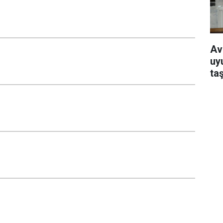
Av
uy
ta