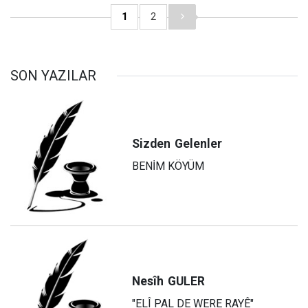
1
2
SON YAZILAR
Sizden
Gelenler
BENİM KÖYÜM
Nesîh
GULER
"ELÎ PAL DE WERE RAYÊ"