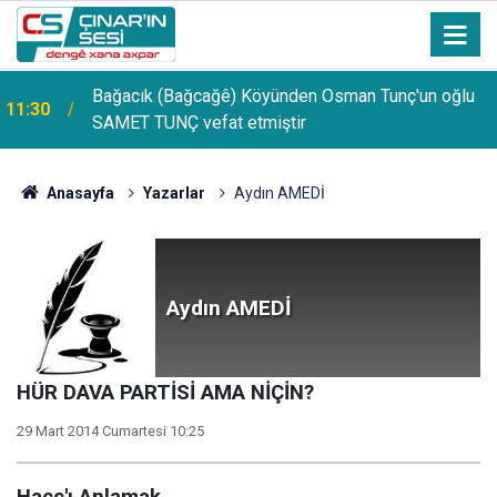
PDR Uzmanı Muhammed Beşir Özçelik: Hiçbir
11:24
şekilde puana bakılmamalı, başarı sırasına göre
tercih yapılmalı
Anasayfa
Yazarlar
Aydın AMEDİ
Aydın AMEDİ
HÜR DAVA PARTİSİ AMA NİÇİN?
29 Mart 2014 Cumartesi 10:25